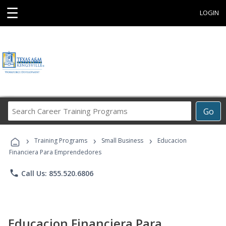
☰
LOGIN
Search
Go
Career
Training
›
›
›
Programs
Training Programs
Small Business
Educacion
Financiera Para Emprendedores
phone
Call Us: 855.520.6806
Educacion Financiera Para