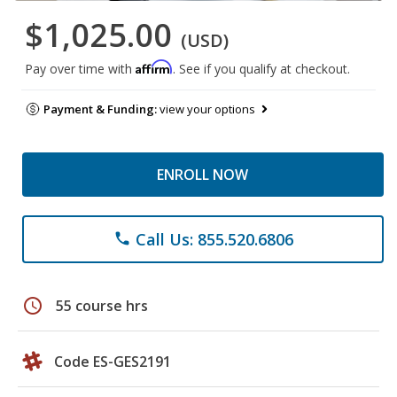
$1,025.00
(USD)
Affirm
Pay over time with
. See if you qualify at checkout.
Payment & Funding:
view your options
ENROLL NOW
Call Us: 855.520.6806
phone
schedule
55 course hrs
Code ES-GES2191