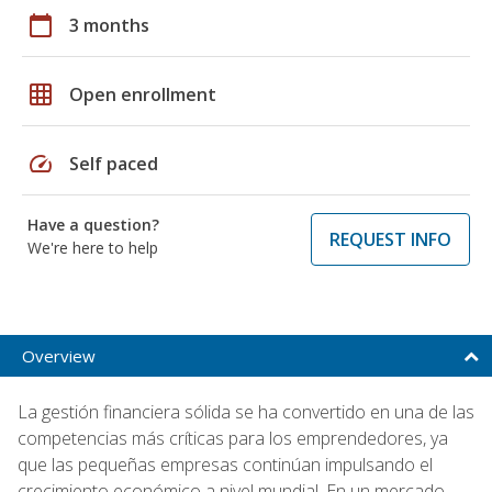
calendar_today
3 months
grid_on
Open enrollment
speed
Self paced
Have a question?
REQUEST INFO
We're here to help
Overview
La gestión financiera sólida se ha convertido en una de las
competencias más críticas para los emprendedores, ya
que las pequeñas empresas continúan impulsando el
crecimiento económico a nivel mundial. En un mercado