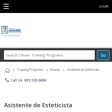
☰
LOGIN
Search
Go
Career
Training
›
›
›
Programs
Training Programs
Beauty
Asistente de Esteticista
phone
Call Us: 855.520.6806
Asistente de Esteticista