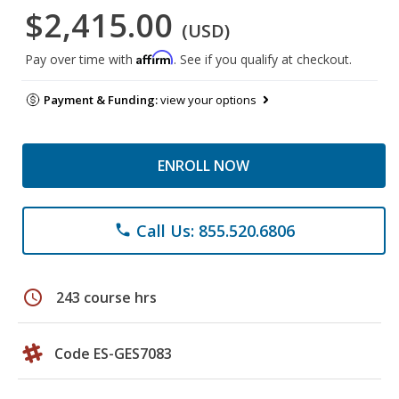
$2,415.00
(USD)
Affirm
Pay over time with
. See if you qualify at checkout.
Payment & Funding:
view your options
ENROLL NOW
Call Us: 855.520.6806
phone
schedule
243 course hrs
Code ES-GES7083