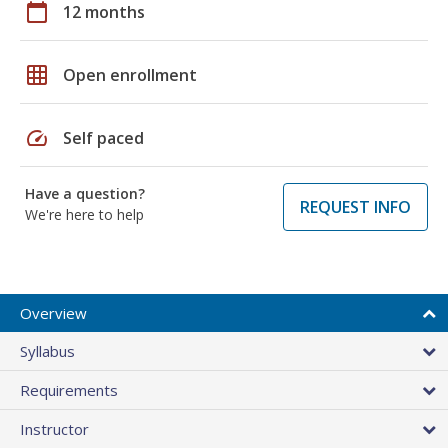
calendar_today
12 months
grid_on
Open enrollment
speed
Self paced
Have a question?
REQUEST INFO
We're here to help
Overview
Syllabus
Requirements
Instructor